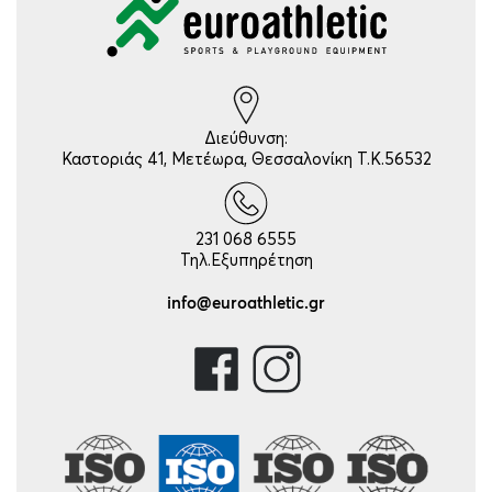
Διεύθυνση:
Καστοριάς 41, Μετέωρα, Θεσσαλονίκη Τ.Κ.56532
231 068 6555
Τηλ.Εξυπηρέτηση
info@euroathletic.gr