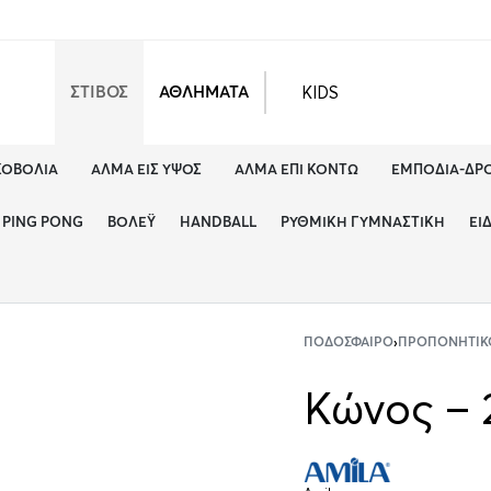
KIDS
ΣΤΙΒΟΣ
ΑΘΛΗΜΑΤΑ
ΚΟΒΟΛΊΑ
ΆΛΜΑ ΕΙΣ ΎΨΟΣ
ΆΛΜΑ ΕΠΊ ΚΟΝΤΏ
ΕΜΠΌΔΙΑ-ΔΡ
PING PONG
ΒΌΛΕΫ
HANDBALL
ΡΥΘΜΙΚΉ ΓΥΜΝΑΣΤΙΚΉ
ΕΊ
ΠΟΔΌΣΦΑΙΡΟ
›
ΠΡΟΠΟΝΗΤΙΚ
Κώνος – 