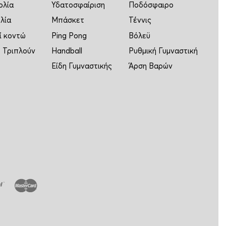
ολία
Υδατοσφαίριση
Ποδόσφαιρο
λία
Μπάσκετ
Τέννις
ί κοντώ
Ping Pong
Βόλεϋ
 Τριπλούν
Handball
Ρυθμική Γυμναστική
Είδη Γυμναστικής
Άρση Βαρών