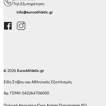
Τηλ.Εξυπηρέτηση
info@euroathletic.gr
© 2026
EuroAthletic.gr
Είδη Στίβου και Αθλητικός Εξοπλισμός.
Αρ. ΓΕΜΗ: 042264706000
Πολιτική Απορρήτου
Όροι Χρήσης
Πιστοποίηση ISO