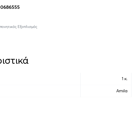
10686555
πονητικός Εξοπλισμός
ιστικά
1 κ.
Amila