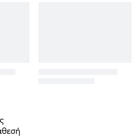
ς
άθεσή