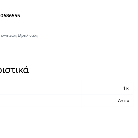
10686555
πονητικός Εξοπλισμός
ιστικά
1 κ.
Amila