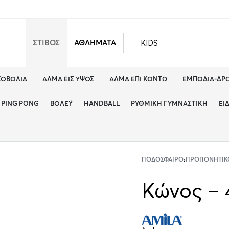
KIDS
ΣΤΙΒΟΣ
ΑΘΛΗΜΑΤΑ
ΚΟΒΟΛΊΑ
ΆΛΜΑ ΕΙΣ ΎΨΟΣ
ΆΛΜΑ ΕΠΊ ΚΟΝΤΏ
ΕΜΠΌΔΙΑ-ΔΡ
PING PONG
ΒΌΛΕΫ
HANDBALL
ΡΥΘΜΙΚΉ ΓΥΜΝΑΣΤΙΚΉ
ΕΊ
ΠΟΔΌΣΦΑΙΡΟ
›
ΠΡΟΠΟΝΗΤΙΚ
Κώνος – 