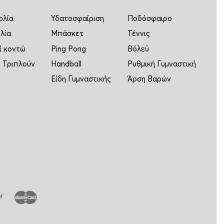
ολία
Υδατοσφαίριση
Ποδόσφαιρο
λία
Μπάσκετ
Τέννις
ί κοντώ
Ping Pong
Βόλεϋ
 Τριπλούν
Handball
Ρυθμική Γυμναστική
Είδη Γυμναστικής
Άρση Βαρών