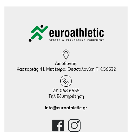
Διεύθυνση:
Καστοριάς 41, Μετέωρα, Θεσσαλονίκη Τ.Κ.56532
231 068 6555
Τηλ.Εξυπηρέτηση
info@euroathletic.gr