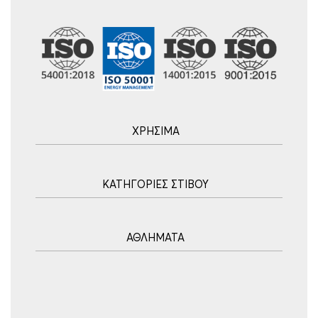
ΧΡΗΣΙΜΑ
Αρχική
ΚΑΤΗΓΟΡΙΕΣ ΣΤΙΒΟΥ
Blog
Τρόποι Αποστολής
Ακοντισμός
Τρόποι Πληρωμής
ΑΘΛΗΜΑΤΑ
Σφυροβολία
Πολιτική επιστροφών
Σφαιροβολία
Πορεία Παραγγελίας
Υδατοσφαίριση
Δισκοβολία
Συχνές Ερωτήσεις
Ποδόσφαιρο
Άλμα εις Ύψος