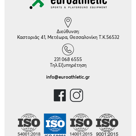
Διεύθυνση:
Καστοριάς 41, Μετέωρα, Θεσσαλονίκη Τ.Κ.56532
231 068 6555
Τηλ.Εξυπηρέτηση
info@euroathletic.gr