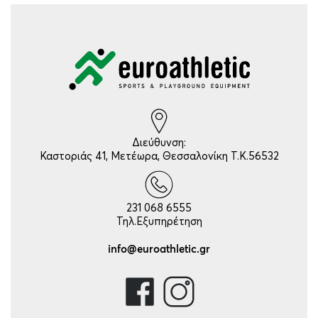
Διεύθυνση:
Καστοριάς 41, Μετέωρα, Θεσσαλονίκη Τ.Κ.56532
231 068 6555
Τηλ.Εξυπηρέτηση
info@euroathletic.gr