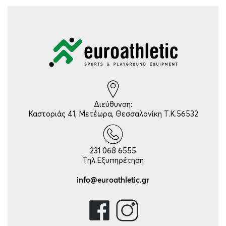
Διεύθυνση:
Καστοριάς 41, Μετέωρα, Θεσσαλονίκη Τ.Κ.56532
231 068 6555
Τηλ.Εξυπηρέτηση
info@euroathletic.gr