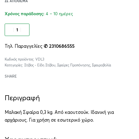
ΣΕ ΑΠΌΘΕΜΑ
4 – 10 ημέρες
Χρόνος παράδοσης:
Προσθήκη στο καλάθι
Τηλ. Παραγγελίες
✆ 2310686555
Alternative:
VDL3
Κατηγορίες:
Στίβος - Είδη Στίβου
,
Σφαίρες Προπόνησης
,
Σφαιροβολία
SHARE
Περιγραφή
Μαλακή Σφαίρα 0,3 kg. Από καουτσούκ. Ιδανική για
αρχάριους. Για χρήση σε εσωτερικό χώρο.