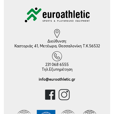
Διεύθυνση:
Καστοριάς 41, Μετέωρα, Θεσσαλονίκη Τ.Κ.56532
231 068 6555
Τηλ.Εξυπηρέτηση
info@euroathletic.gr