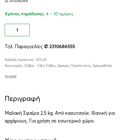
ΣΕ ΑΠΌΘΕΜΑ
4 – 10 ημέρες
Χρόνος παράδοσης:
Προσθήκη στο καλάθι
Τηλ. Παραγγελίες
✆ 2310686555
Alternative:
VDL25
Κατηγορίες:
Στίβος - Είδη Στίβου
,
Σφαίρες Προπόνησης
,
Σφαιροβολία
SHARE
Περιγραφή
Μαλακή Σφαίρα 2,5 kg. Από καουτσούκ. Ιδανική για
αρχάριους. Για χρήση σε εσωτερικό χώρο.