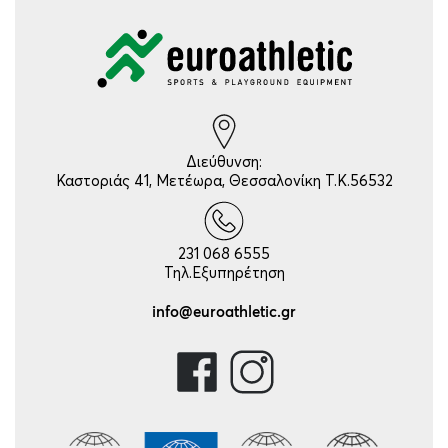
Διεύθυνση:
Καστοριάς 41, Μετέωρα, Θεσσαλονίκη Τ.Κ.56532
231 068 6555
Τηλ.Εξυπηρέτηση
info@euroathletic.gr