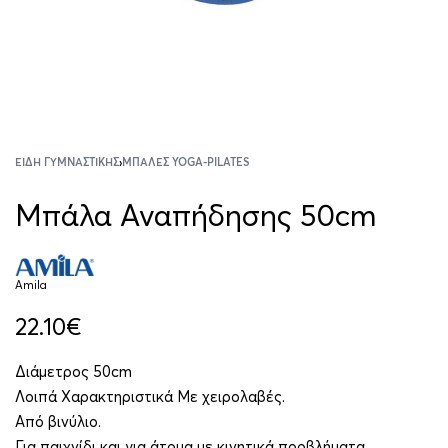
ΕΊΔΗ ΓΥΜΝΑΣΤΙΚΉΣ
›
ΜΠΆΛΕΣ YOGA-PILATES
Μπάλα Αναπήδησης 50cm
Amila
22.10
€
Διάμετρος 50cm
Λοιπά Χαρακτηριστικά Με χειρολαβές.
Από βινύλιο.
Για παιχνίδι και για άτομα με κινητικά προβλήματα.