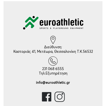
Διεύθυνση:
Καστοριάς 41, Μετέωρα, Θεσσαλονίκη Τ.Κ.56532
231 068 6555
Τηλ.Εξυπηρέτηση
info@euroathletic.gr