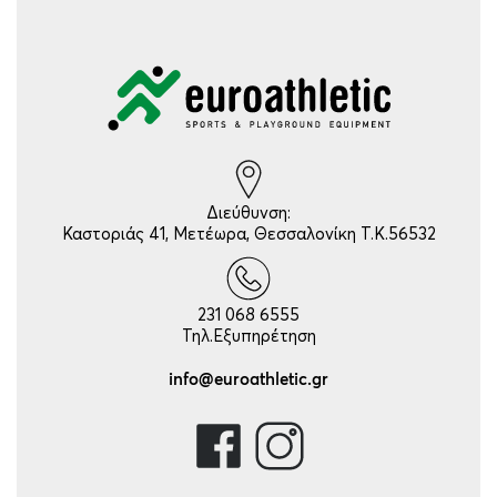
Διεύθυνση:
Καστοριάς 41, Μετέωρα, Θεσσαλονίκη Τ.Κ.56532
231 068 6555
Τηλ.Εξυπηρέτηση
info@euroathletic.gr