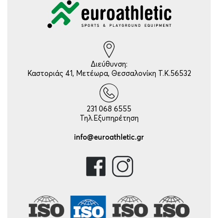
Διεύθυνση:
Καστοριάς 41, Μετέωρα, Θεσσαλονίκη Τ.Κ.56532
231 068 6555
Τηλ.Εξυπηρέτηση
info@euroathletic.gr