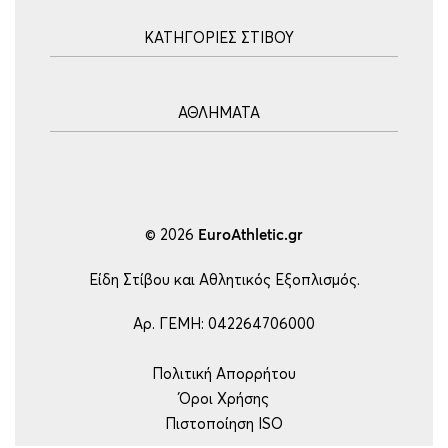
Αρχική
ΚΑΤΗΓΟΡΙΕΣ ΣΤΙΒΟΥ
Blog
Τρόποι Αποστολής
Ακοντισμός
Τρόποι Πληρωμής
ΑΘΛΗΜΑΤΑ
Σφυροβολία
Πολιτική επιστροφών
Σφαιροβολία
Πορεία Παραγγελίας
Υδατοσφαίριση
Δισκοβολία
Συχνές Ερωτήσεις
Ποδόσφαιρο
Άλμα εις Ύψος
Επικοινωνία
Μπάσκετ
© 2026
EuroAthletic.gr
Άλμα επί κοντώ
Τέννις
Εμπόδια-Δρόμος
Είδη Στίβου και Αθλητικός Εξοπλισμός.
Ping Pong
Μήκος – Τριπλούν
Βόλεϋ
Αρ. ΓΕΜΗ: 042264706000
Εξοπλισμός
Handball
Πολιτική Απορρήτου
Ρυθμική Γυμναστική
Όροι Χρήσης
Είδη Γυμναστικής
Πιστοποίηση ISO
Άρση Βαρών