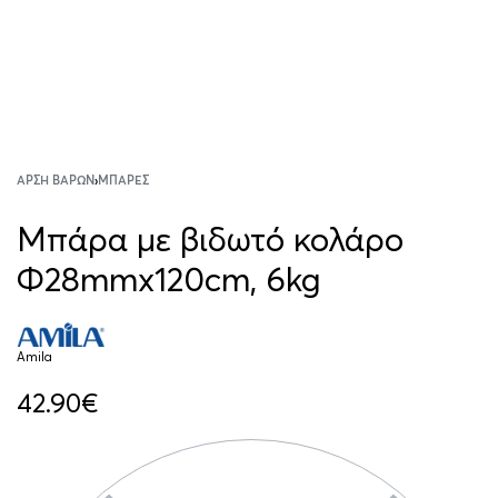
ΆΡΣΗ ΒΑΡΏΝ
›
ΜΠΆΡΕΣ
Μπάρα με βιδωτό κολάρο
Φ28mmx120cm, 6kg
Amila
42.90
€