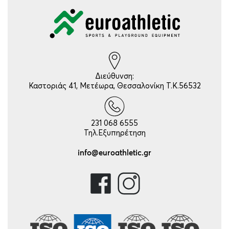
Διεύθυνση:
Καστοριάς 41, Μετέωρα, Θεσσαλονίκη Τ.Κ.56532
231 068 6555
Τηλ.Εξυπηρέτηση
info@euroathletic.gr