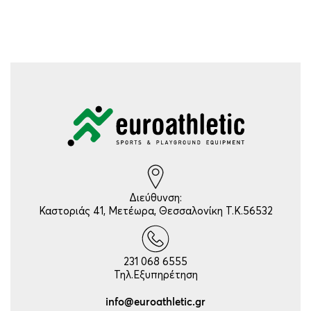
Διεύθυνση:
Καστοριάς 41, Μετέωρα, Θεσσαλονίκη Τ.Κ.56532
231 068 6555
Τηλ.Εξυπηρέτηση
info@euroathletic.gr