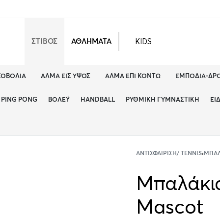
KIDS
ΣΤΙΒΟΣ
ΑΘΛΗΜΑΤΑ
ΚΟΒΟΛΊΑ
ΆΛΜΑ ΕΙΣ ΎΨΟΣ
ΆΛΜΑ ΕΠΊ ΚΟΝΤΏ
ΕΜΠΌΔΙΑ-ΔΡ
PING PONG
ΒΌΛΕΫ
HANDBALL
ΡΥΘΜΙΚΉ ΓΥΜΝΑΣΤΙΚΉ
ΕΊ
ΑΝΤΙΣΦΑΊΡΙΣΗ/ TENNIS
›
ΜΠΑΛ
Μπαλάκια
Mascot