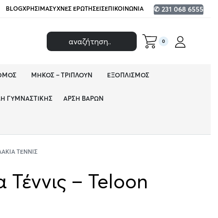
BLOG
ΧΡΉΣΙΜΑ
ΣΥΧΝΈΣ ΕΡΩΤΉΣΕΙΣ
ΕΠΙΚΟΙΝΩΝΊΑ
✆ 231 068 6555
0
ΌΜΟΣ
ΜΉΚΟΣ – ΤΡΙΠΛΟΎΝ
ΕΞΟΠΛΙΣΜΌΣ
ΔΗ ΓΥΜΝΑΣΤΙΚΉΣ
ΆΡΣΗ ΒΑΡΏΝ
ΆΚΙΑ ΤΈΝΝΙΣ
 Τέννις – Teloon