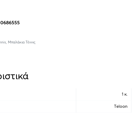
η στο καλάθι
10686555
nnis
,
Μπαλάκια Τέννις
ιστικά
1 κ.
Teloon