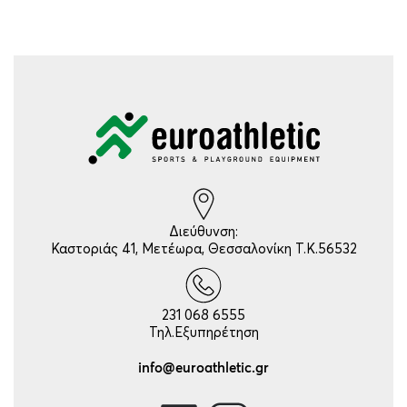
Διεύθυνση:
Καστοριάς 41, Μετέωρα, Θεσσαλονίκη Τ.Κ.56532
231 068 6555
Τηλ.Εξυπηρέτηση
info@euroathletic.gr