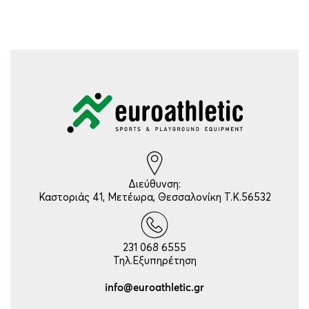
Διεύθυνση:
Καστοριάς 41, Μετέωρα, Θεσσαλονίκη Τ.Κ.56532
231 068 6555
Τηλ.Εξυπηρέτηση
info@euroathletic.gr