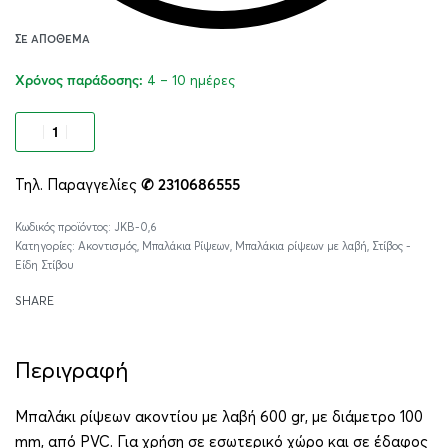
ΣΕ ΑΠΌΘΕΜΑ
4 – 10 ημέρες
Χρόνος παράδοσης:
Προσθήκη στο καλάθι
Τηλ. Παραγγελίες
✆ 2310686555
Alternative:
JKB-0,6
Κατηγορίες:
Ακοντισμός
,
Μπαλάκια Ρίψεων
,
Μπαλάκια ρίψεων με λαβή
,
Στίβος -
Είδη Στίβου
SHARE
Περιγραφή
Μπαλάκι ρίψεων ακοντίου με λαβή 600 gr, με διάμετρο 100
mm, από PVC. Για χρήση σε εσωτερικό χώρο και σε έδαφος