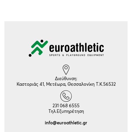
Διεύθυνση:
Καστοριάς 41, Μετέωρα, Θεσσαλονίκη Τ.Κ.56532
231 068 6555
Τηλ.Εξυπηρέτηση
info@euroathletic.gr