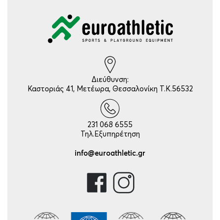
Διεύθυνση:
Καστοριάς 41, Μετέωρα, Θεσσαλονίκη Τ.Κ.56532
231 068 6555
Τηλ.Εξυπηρέτηση
info@euroathletic.gr