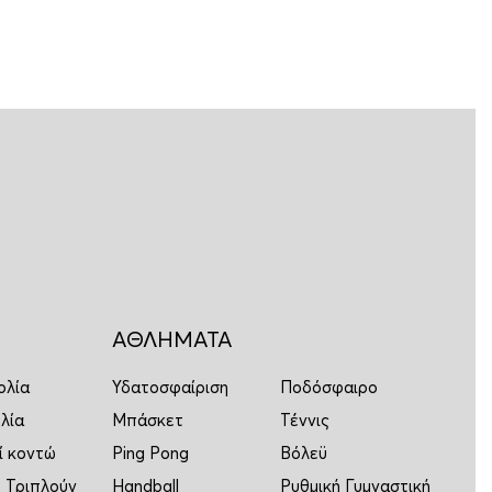
ΑΘΛΗΜΑΤΑ
ολία
Υδατοσφαίριση
Ποδόσφαιρο
λία
Μπάσκετ
Τέννις
ί κοντώ
Ping Pong
Βόλεϋ
 Τριπλούν
Handball
Ρυθμική Γυμναστική