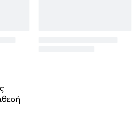
ς
άθεσή