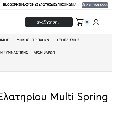
BLOG
ΧΡΉΣΙΜΑ
ΣΥΧΝΈΣ ΕΡΩΤΉΣΕΙΣ
ΕΠΙΚΟΙΝΩΝΊΑ
✆ 231 068 6555
0
ΌΜΟΣ
ΜΉΚΟΣ – ΤΡΙΠΛΟΎΝ
ΕΞΟΠΛΙΣΜΌΣ
ΔΗ ΓΥΜΝΑΣΤΙΚΉΣ
ΆΡΣΗ ΒΑΡΏΝ
Eλατηρίου Multi Spring