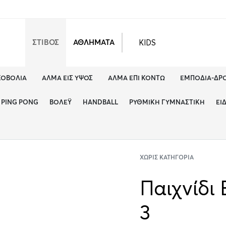
KIDS
ΣΤΙΒΟΣ
ΑΘΛΗΜΑΤΑ
ΚΟΒΟΛΊΑ
ΆΛΜΑ ΕΙΣ ΎΨΟΣ
ΆΛΜΑ ΕΠΊ ΚΟΝΤΏ
ΕΜΠΌΔΙΑ-ΔΡ
PING PONG
ΒΌΛΕΫ
HANDBALL
ΡΥΘΜΙΚΉ ΓΥΜΝΑΣΤΙΚΉ
ΕΊ
ΧΩΡΊΣ ΚΑΤΗΓΟΡΊΑ
Παιχνίδι 
3