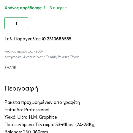
1 – 3 ημέρες
Χρόνος παράδοσης:
Προσθήκη στο καλάθι
Τηλ. Παραγγελίες
✆ 2310686555
Alternative:
42059
Κατηγορίες:
Αντισφαίριση/ Tennis
,
Ρακέτες Τέννις
SHARE
Περιγραφή
Ρακέτα προχωρημένων από γραφίτη
Επίπεδο: Professional
Υλικό: Ultra H.M. Graphite
Προτεινόμενο Τέντωμα: 53-61Lbs. (24-28Kg)
Balance: 350-360mm