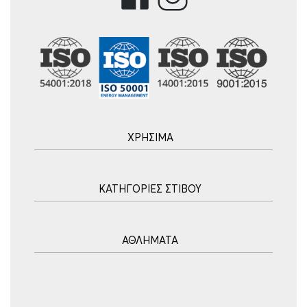
ΧΡΗΣΙΜΑ
Αρχική
ΚΑΤΗΓΟΡΙΕΣ ΣΤΙΒΟΥ
Blog
Τρόποι Αποστολής
Ακοντισμός
Τρόποι Πληρωμής
ΑΘΛΗΜΑΤΑ
Σφυροβολία
Πολιτική επιστροφών
Σφαιροβολία
Πορεία Παραγγελίας
Υδατοσφαίριση
Δισκοβολία
Συχνές Ερωτήσεις
Ποδόσφαιρο