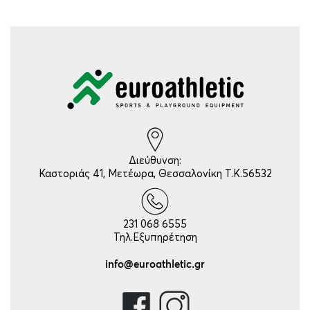
Διεύθυνση:
Καστοριάς 41, Μετέωρα, Θεσσαλονίκη Τ.Κ.56532
231 068 6555
Τηλ.Εξυπηρέτηση
info@euroathletic.gr