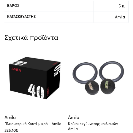
5 κ.
ΒΆΡΟΣ
Amila
ΚΑΤΑΣΚΕΥΑΣΤΉΣ
Σχετικά προϊόντα
Amila
Amila
Πλειομετρικό Κουτί-μικρό – Amila
Κρίκοι εκγύμνασης κοιλιακών –
Amila
325.10
€