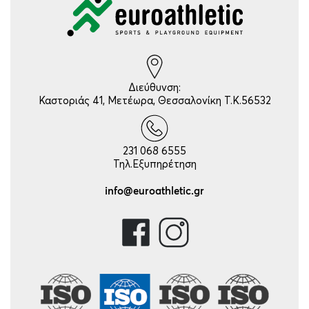
Διεύθυνση:
Καστοριάς 41, Μετέωρα, Θεσσαλονίκη Τ.Κ.56532
231 068 6555
Τηλ.Εξυπηρέτηση
info@euroathletic.gr