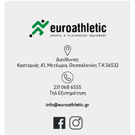
Διεύθυνση:
Καστοριάς 41, Μετέωρα, Θεσσαλονίκη Τ.Κ.56532
231 068 6555
Τηλ.Εξυπηρέτηση
info@euroathletic.gr