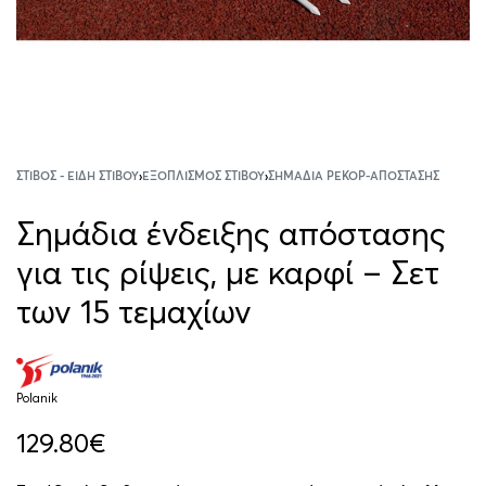
ΣΤΊΒΟΣ - ΕΊΔΗ ΣΤΊΒΟΥ
›
ΕΞΟΠΛΙΣΜΌΣ ΣΤΊΒΟΥ
›
ΣΗΜΆΔΙΑ ΡΕΚΌΡ-ΑΠΌΣΤΑΣΗΣ
Σημάδια ένδειξης απόστασης
για τις ρίψεις, με καρφί – Σετ
των 15 τεμαχίων
Polanik
129.80
€