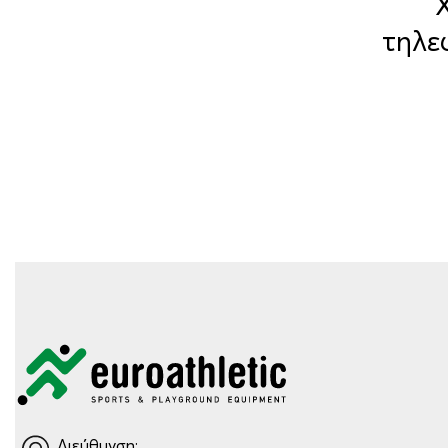
τηλε
Διεύθυνση: