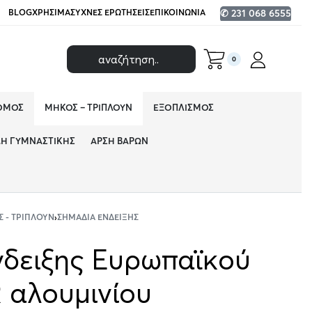
BLOG
ΧΡΉΣΙΜΑ
ΣΥΧΝΈΣ ΕΡΩΤΉΣΕΙΣ
ΕΠΙΚΟΙΝΩΝΊΑ
✆ 231 068 6555
0
ΌΜΟΣ
ΜΉΚΟΣ – ΤΡΙΠΛΟΎΝ
ΕΞΟΠΛΙΣΜΌΣ
ΔΗ ΓΥΜΝΑΣΤΙΚΉΣ
ΆΡΣΗ ΒΑΡΏΝ
 - ΤΡΙΠΛΟΎΝ
›
ΣΗΜΆΔΙΑ ΈΝΔΕΙΞΗΣ
νδειξης Ευρωπαϊκoύ
 αλουμινίου