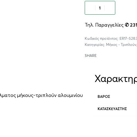
Προσθήκ
Τηλ. Παραγγελίες
✆ 23
ER17-S28
Κατηγορίες:
Μήκος - Τριπλούν
SHARE
Χαρακτηρ
άλματος μήκους-τριπλούν αλουμινίου
ΒΆΡΟΣ
ΚΑΤΑΣΚΕΥΑΣΤΉΣ