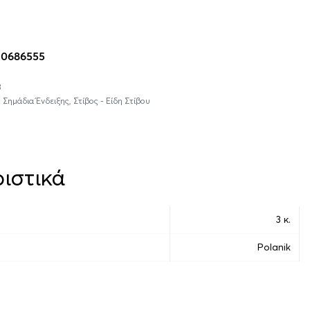
η στο καλάθι
10686555
3
,
Σημάδια Ένδειξης
,
Στίβος - Είδη Στίβου
ιστικά
3 κ.
Polanik