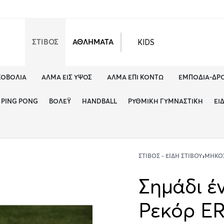
KIDS
ΣΤΙΒΟΣ
ΑΘΛΗΜΑΤΑ
ΚΟΒΟΛΊΑ
ΆΛΜΑ ΕΙΣ ΎΨΟΣ
ΆΛΜΑ ΕΠΊ ΚΟΝΤΏ
ΕΜΠΌΔΙΑ-ΔΡ
PING PONG
ΒΌΛΕΫ
HANDBALL
ΡΥΘΜΙΚΉ ΓΥΜΝΑΣΤΙΚΉ
ΕΊ
ΣΤΊΒΟΣ - ΕΊΔΗ ΣΤΊΒΟΥ
›
ΜΉΚΟΣ
Σημάδι έ
Ρεκόρ ΕR