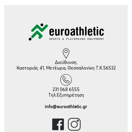
Διεύθυνση:
Καστοριάς 41, Μετέωρα, Θεσσαλονίκη Τ.Κ.56532
231 068 6555
Τηλ.Εξυπηρέτηση
info@euroathletic.gr