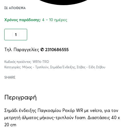
ΣΕ ΑΠΌΘΕΜΑ
4 – 10 ημέρες
Χρόνος παράδοσης:
Προσθήκη στο καλάθι
Τηλ. Παραγγελίες
✆ 2310686555
Alternative:
WR16-TRD
Κατηγορίες:
Μήκος - Τριπλούν
,
Σημάδια Ένδειξης
,
Στίβος - Είδη Στίβου
SHARE
Περιγραφή
Σημάδι ένδειξης Παγκοσμίου Ρεκόρ WR με velcro, για τον
μετρητή άλματος μήκους-τριπλούν foam. Διαστάσεις 40 x
20 cm