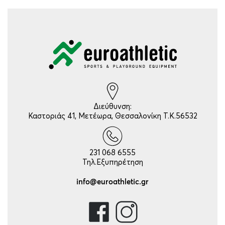
Διεύθυνση:
Καστοριάς 41, Μετέωρα, Θεσσαλονίκη Τ.Κ.56532
231 068 6555
Τηλ.Εξυπηρέτηση
info@euroathletic.gr