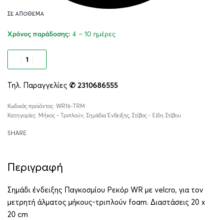
ΣΕ ΑΠΌΘΕΜΑ
4 – 10 ημέρες
Χρόνος παράδοσης:
Προσθήκη στο καλάθι
Τηλ. Παραγγελίες
✆ 2310686555
Alternative:
WR16-TRM
Κατηγορίες:
Μήκος - Τριπλούν
,
Σημάδια Ένδειξης
,
Στίβος - Είδη Στίβου
SHARE
Περιγραφή
Σημάδι ένδειξης Παγκοσμίου Ρεκόρ WR με velcro, για τον
μετρητή άλματος μήκους-τριπλούν foam. Διαστάσεις 20 x
20 cm