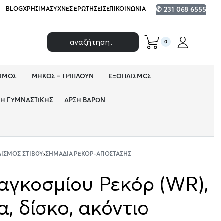
BLOG
ΧΡΉΣΙΜΑ
ΣΥΧΝΈΣ ΕΡΩΤΉΣΕΙΣ
ΕΠΙΚΟΙΝΩΝΊΑ
✆ 231 068 6555
0
ΌΜΟΣ
ΜΉΚΟΣ – ΤΡΙΠΛΟΎΝ
ΕΞΟΠΛΙΣΜΌΣ
ΔΗ ΓΥΜΝΑΣΤΙΚΉΣ
ΆΡΣΗ ΒΑΡΏΝ
ΙΣΜΌΣ ΣΤΊΒΟΥ
›
ΣΗΜΆΔΙΑ ΡΕΚΌΡ-ΑΠΌΣΤΑΣΗΣ
αγκοσμίου Ρεκόρ (WR),
, δίσκο, ακόντιο