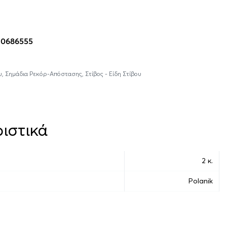
η στο καλάθι
10686555
υ
,
Σημάδια Ρεκόρ-Απόστασης
,
Στίβος - Είδη Στίβου
ιστικά
2 κ.
Polanik