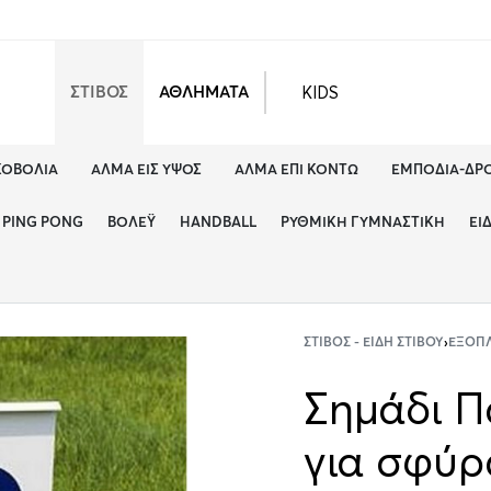
KIDS
ΣΤΙΒΟΣ
ΑΘΛΗΜΑΤΑ
ΚΟΒΟΛΊΑ
ΆΛΜΑ ΕΙΣ ΎΨΟΣ
ΆΛΜΑ ΕΠΊ ΚΟΝΤΏ
ΕΜΠΌΔΙΑ-ΔΡ
PING PONG
ΒΌΛΕΫ
HANDBALL
ΡΥΘΜΙΚΉ ΓΥΜΝΑΣΤΙΚΉ
ΕΊ
ΣΤΊΒΟΣ - ΕΊΔΗ ΣΤΊΒΟΥ
›
ΕΞΟΠΛ
Σημάδι Π
για σφύρα