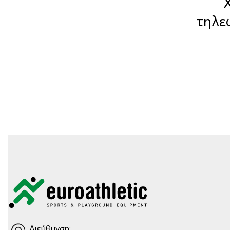
τηλε
Διεύθυνση: