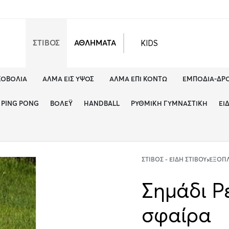
KIDS
ΣΤΙΒΟΣ
ΑΘΛΗΜΑΤΑ
ΚΟΒΟΛΊΑ
ΆΛΜΑ ΕΙΣ ΎΨΟΣ
ΆΛΜΑ ΕΠΊ ΚΟΝΤΏ
ΕΜΠΌΔΙΑ-ΔΡ
PING PONG
ΒΌΛΕΫ
HANDBALL
ΡΥΘΜΙΚΉ ΓΥΜΝΑΣΤΙΚΉ
ΕΊ
ΣΤΊΒΟΣ - ΕΊΔΗ ΣΤΊΒΟΥ
›
ΕΞΟΠΛ
Σημάδι Ρ
σφαίρα