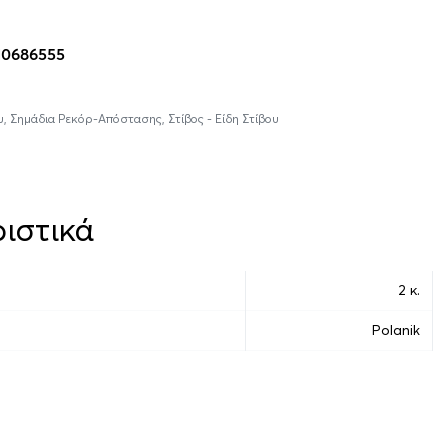
10686555
υ
,
Σημάδια Ρεκόρ-Απόστασης
,
Στίβος - Είδη Στίβου
ιστικά
2 κ.
Polanik