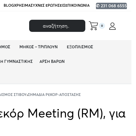
BLOG
ΧΡΉΣΙΜΑ
ΣΥΧΝΈΣ ΕΡΩΤΉΣΕΙΣ
ΕΠΙΚΟΙΝΩΝΊΑ
✆ 231 068 6555
0
ΌΜΟΣ
ΜΉΚΟΣ – ΤΡΙΠΛΟΎΝ
ΕΞΟΠΛΙΣΜΌΣ
ΔΗ ΓΥΜΝΑΣΤΙΚΉΣ
ΆΡΣΗ ΒΑΡΏΝ
ΙΣΜΌΣ ΣΤΊΒΟΥ
›
ΣΗΜΆΔΙΑ ΡΕΚΌΡ-ΑΠΌΣΤΑΣΗΣ
εκόρ Meeting (RM), για