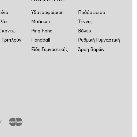
ολία
Υδατοσφαίριση
Ποδόσφαιρο
λία
Μπάσκετ
Τέννις
ί κοντώ
Ping Pong
Βόλεϋ
 Τριπλούν
Handball
Ρυθμική Γυμναστική
Είδη Γυμναστικής
Άρση Βαρών