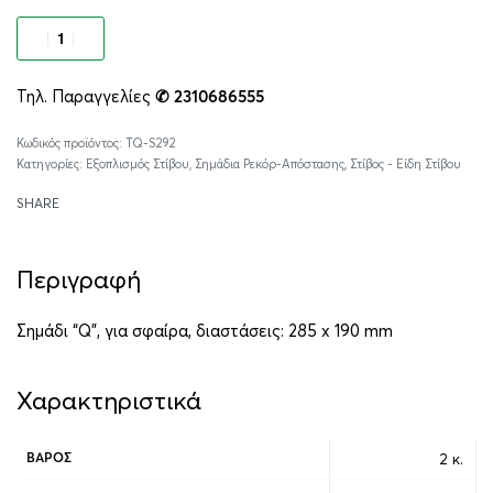
Προσθήκη στο καλάθι
Τηλ. Παραγγελίες
✆ 2310686555
Alternative:
TQ-S292
Κατηγορίες:
Εξοπλισμός Στίβου
,
Σημάδια Ρεκόρ-Απόστασης
,
Στίβος - Είδη Στίβου
SHARE
Περιγραφή
Σημάδι “Q”, για σφαίρα, διαστάσεις: 285 x 190 mm
Χαρακτηριστικά
2 κ.
ΒΆΡΟΣ