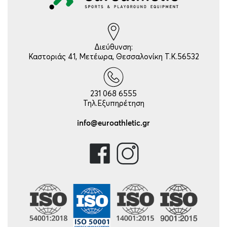
Διεύθυνση:
Καστοριάς 41, Μετέωρα, Θεσσαλονίκη Τ.Κ.56532
231 068 6555
Τηλ.Εξυπηρέτηση
info@euroathletic.gr