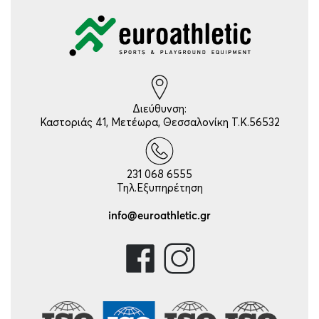
Διεύθυνση:
Καστοριάς 41, Μετέωρα, Θεσσαλονίκη Τ.Κ.56532
231 068 6555
Τηλ.Εξυπηρέτηση
info@euroathletic.gr