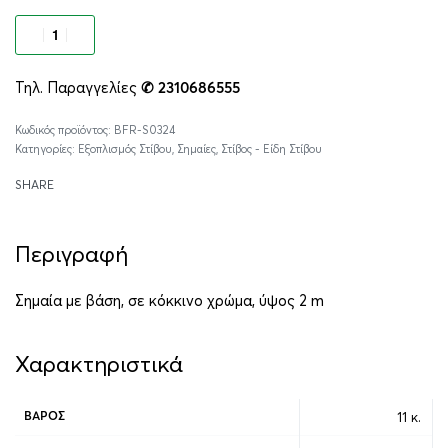
Προσθήκη στο καλάθι
Τηλ. Παραγγελίες
✆ 2310686555
Alternative:
BFR-S0324
Κατηγορίες:
Εξοπλισμός Στίβου
,
Σημαίες
,
Στίβος - Είδη Στίβου
SHARE
Περιγραφή
Σημαία με βάση, σε κόκκινο χρώμα, ύψος 2 m
Χαρακτηριστικά
11 κ.
ΒΆΡΟΣ