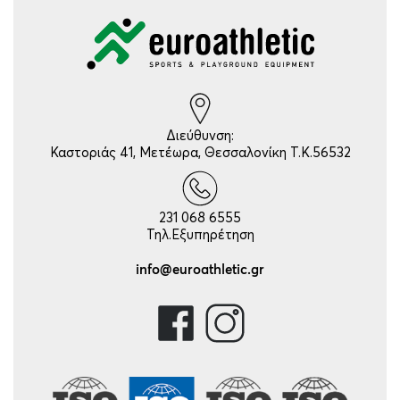
Διεύθυνση:
Καστοριάς 41, Μετέωρα, Θεσσαλονίκη Τ.Κ.56532
231 068 6555
Τηλ.Εξυπηρέτηση
info@euroathletic.gr