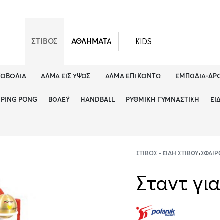
KIDS
ΣΤΙΒΟΣ
ΑΘΛΗΜΑΤΑ
ΚΟΒΟΛΊΑ
ΆΛΜΑ ΕΙΣ ΎΨΟΣ
ΆΛΜΑ ΕΠΊ ΚΟΝΤΏ
ΕΜΠΌΔΙΑ-ΔΡ
PING PONG
ΒΌΛΕΫ
HANDBALL
ΡΥΘΜΙΚΉ ΓΥΜΝΑΣΤΙΚΉ
ΕΊ
ΣΤΊΒΟΣ - ΕΊΔΗ ΣΤΊΒΟΥ
›
ΣΦΑΙΡ
Σταντ γι