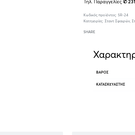
Τηλ. Παραγγελίες
✆ 23
SR-24
Κατηγορίες:
Σταντ Σφαιρών
,
Στ
SHARE
Χαρακτηρ
ΒΆΡΟΣ
ΚΑΤΑΣΚΕΥΑΣΤΉΣ