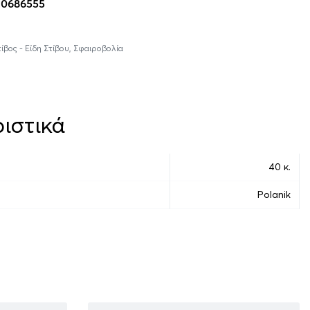
10686555
ίβος - Είδη Στίβου
,
Σφαιροβολία
ιστικά
40 κ.
Polanik