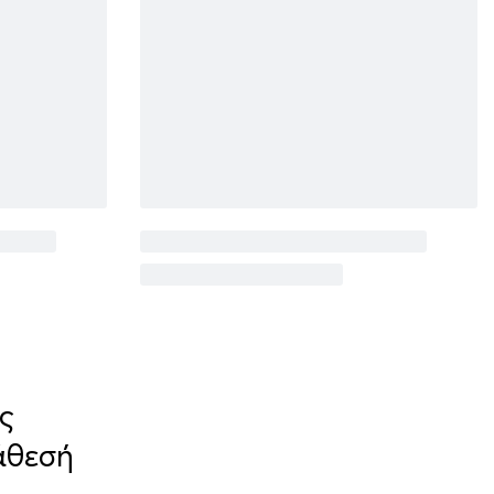
ς
άθεσή