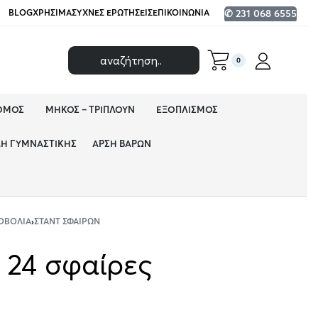
BLOG
ΧΡΉΣΙΜΑ
ΣΥΧΝΈΣ ΕΡΩΤΉΣΕΙΣ
ΕΠΙΚΟΙΝΩΝΊΑ
✆ 231 068 6555
0
ΌΜΟΣ
ΜΉΚΟΣ – ΤΡΙΠΛΟΎΝ
ΕΞΟΠΛΙΣΜΌΣ
ΔΗ ΓΥΜΝΑΣΤΙΚΉΣ
ΆΡΣΗ ΒΑΡΏΝ
ΟΒΟΛΊΑ
›
ΣΤΑΝΤ ΣΦΑΙΡΏΝ
α 24 σφαίρες