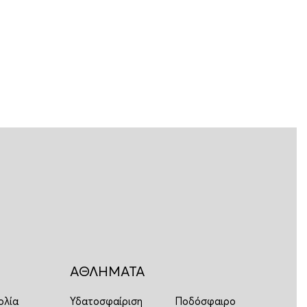
ΑΘΛΗΜΑΤΑ
ολία
Υδατοσφαίριση
Ποδόσφαιρο