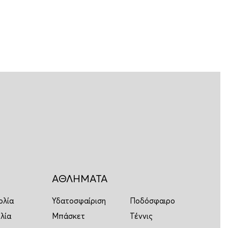
ΑΘΛΗΜΑΤΑ
ολία
Υδατοσφαίριση
Ποδόσφαιρο
λία
Μπάσκετ
Τέννις