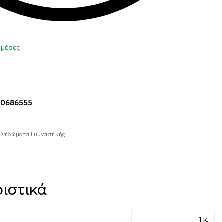
 ημέρες
η στο καλάθι
10686555
,
Στρώματα Γυμναστικής
ιστικά
1 κ.