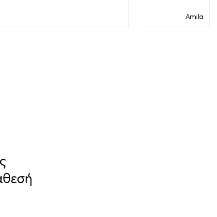
Amila
ς
άθεσή