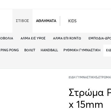
KIDS
ΣΤΙΒΟΣ
ΑΘΛΗΜΑΤΑ
ΚΟΒΟΛΊΑ
ΆΛΜΑ ΕΙΣ ΎΨΟΣ
ΆΛΜΑ ΕΠΊ ΚΟΝΤΏ
ΕΜΠΌΔΙΑ-ΔΡ
PING PONG
ΒΌΛΕΫ
HANDBALL
ΡΥΘΜΙΚΉ ΓΥΜΝΑΣΤΙΚΉ
ΕΊ
ΕΊΔΗ ΓΥΜΝΑΣΤΙΚΉΣ
›
ΣΤΡΏΜΑ
Στρώμα P
x 15mm