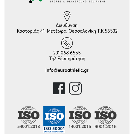
Διεύθυνση:
Καστοριάς 41, Μετέωρα, Θεσσαλονίκη Τ.Κ.56532
231 068 6555
Τηλ.Εξυπηρέτηση
info@euroathletic.gr