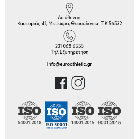
Διεύθυνση:
Καστοριάς 41, Μετέωρα, Θεσσαλονίκη Τ.Κ.56532
231 068 6555
Τηλ.Εξυπηρέτηση
info@euroathletic.gr