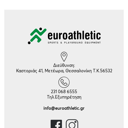
Διεύθυνση:
Καστοριάς 41, Μετέωρα, Θεσσαλονίκη Τ.Κ.56532
231 068 6555
Τηλ.Εξυπηρέτηση
info@euroathletic.gr