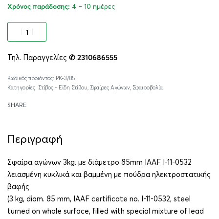
4 – 10 ημέρες
Χρόνος παράδοσης:
Προσθήκη στο καλάθι
Τηλ. Παραγγελίες
✆ 2310686555
Alternative:
PK-3/85
Κατηγορίες:
Στίβος - Είδη Στίβου
,
Σφαίρες Αγώνων
,
Σφαιροβολία
SHARE
Περιγραφή
Σφαίρα αγώνων 3kg. με διάμετρο 85mm IAAF I-11-0532
λειασμένη κυκλικά και βαμμένη με πούδρα ηλεκτροστατικής
βαφής
(3 kg, diam. 85 mm, IAAF certificate no. I-11-0532, steel
turned on whole surface, filled with special mixture of lead