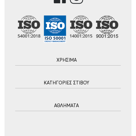
ΧΡΗΣΙΜΑ
Αρχική
ΚΑΤΗΓΟΡΙΕΣ ΣΤΙΒΟΥ
Blog
Τρόποι Αποστολής
Ακοντισμός
Τρόποι Πληρωμής
ΑΘΛΗΜΑΤΑ
Σφυροβολία
Πολιτική επιστροφών
Σφαιροβολία
Πορεία Παραγγελίας
Υδατοσφαίριση
Δισκοβολία
Συχνές Ερωτήσεις
Ποδόσφαιρο