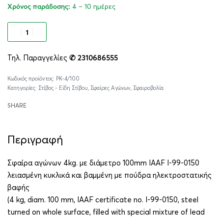
4 – 10 ημέρες
Χρόνος παράδοσης:
Προσθήκη στο καλάθι
Τηλ. Παραγγελίες
✆ 2310686555
Alternative:
PK-4/100
Κατηγορίες:
Στίβος - Είδη Στίβου
,
Σφαίρες Αγώνων
,
Σφαιροβολία
SHARE
Περιγραφή
Σφαίρα αγώνων 4kg. με διάμετρο 100mm IAAF I-99-0150
λειασμένη κυκλικά και βαμμένη με πούδρα ηλεκτροστατικής
βαφής
(4 kg, diam. 100 mm, IAAF certificate no. I-99-0150, steel
turned on whole surface, filled with special mixture of lead