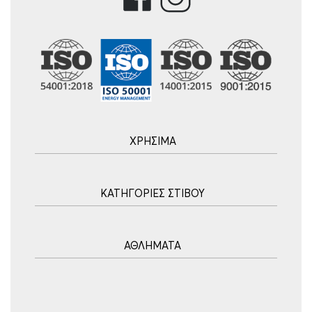
ΧΡΗΣΙΜΑ
Αρχική
ΚΑΤΗΓΟΡΙΕΣ ΣΤΙΒΟΥ
Blog
Τρόποι Αποστολής
Ακοντισμός
Τρόποι Πληρωμής
ΑΘΛΗΜΑΤΑ
Σφυροβολία
Πολιτική επιστροφών
Σφαιροβολία
Πορεία Παραγγελίας
Υδατοσφαίριση
Δισκοβολία
Συχνές Ερωτήσεις
Ποδόσφαιρο