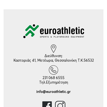
Διεύθυνση:
Καστοριάς 41, Μετέωρα, Θεσσαλονίκη Τ.Κ.56532
231 068 6555
Τηλ.Εξυπηρέτηση
info@euroathletic.gr