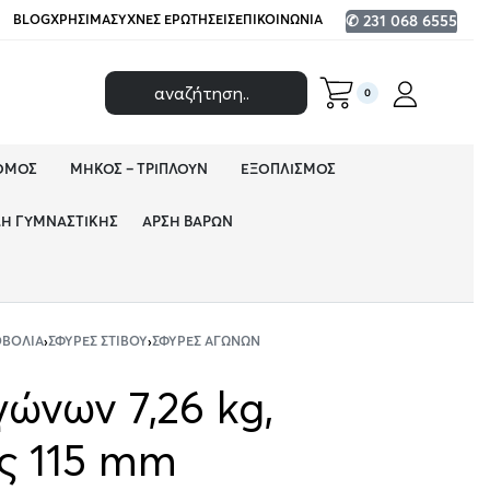
BLOG
ΧΡΉΣΙΜΑ
ΣΥΧΝΈΣ ΕΡΩΤΉΣΕΙΣ
ΕΠΙΚΟΙΝΩΝΊΑ
✆ 231 068 6555
0
ΌΜΟΣ
ΜΉΚΟΣ – ΤΡΙΠΛΟΎΝ
ΕΞΟΠΛΙΣΜΌΣ
ΔΗ ΓΥΜΝΑΣΤΙΚΉΣ
ΆΡΣΗ ΒΑΡΏΝ
ΟΒΟΛΊΑ
›
ΣΦΎΡΕΣ ΣΤΊΒΟΥ
›
ΣΦΎΡΕΣ ΑΓΏΝΩΝ
ώνων 7,26 kg,
ς 115 mm