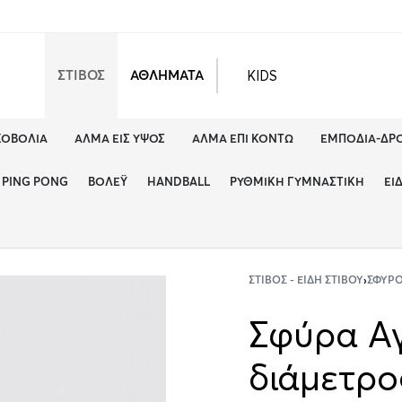
KIDS
ΣΤΙΒΟΣ
ΑΘΛΗΜΑΤΑ
ΚΟΒΟΛΊΑ
ΆΛΜΑ ΕΙΣ ΎΨΟΣ
ΆΛΜΑ ΕΠΊ ΚΟΝΤΏ
ΕΜΠΌΔΙΑ-ΔΡ
PING PONG
ΒΌΛΕΫ
HANDBALL
ΡΥΘΜΙΚΉ ΓΥΜΝΑΣΤΙΚΉ
ΕΊ
ΣΤΊΒΟΣ - ΕΊΔΗ ΣΤΊΒΟΥ
›
ΣΦΥΡ
Σφύρα Αγ
διάμετρο