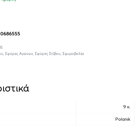
η στο καλάθι
10686555
15
ου
,
Σφύρες Αγώνων
,
Σφύρες Στίβου
,
Σφυροβολία
ιστικά
9 κ.
Polanik