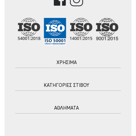
ΧΡΗΣΙΜΑ
Αρχική
ΚΑΤΗΓΟΡΙΕΣ ΣΤΙΒΟΥ
Blog
Τρόποι Αποστολής
Ακοντισμός
Τρόποι Πληρωμής
ΑΘΛΗΜΑΤΑ
Σφυροβολία
Πολιτική επιστροφών
Σφαιροβολία
Πορεία Παραγγελίας
Υδατοσφαίριση
Δισκοβολία
Συχνές Ερωτήσεις
Ποδόσφαιρο