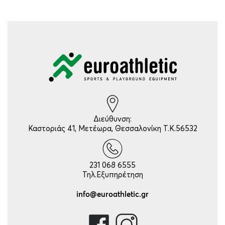
Διεύθυνση:
Καστοριάς 41, Μετέωρα, Θεσσαλονίκη Τ.Κ.56532
231 068 6555
Τηλ.Εξυπηρέτηση
info@euroathletic.gr