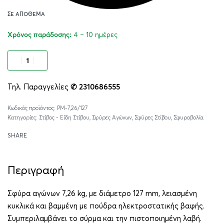
ΣΕ ΑΠΌΘΕΜΑ
4 – 10 ημέρες
Χρόνος παράδοσης:
Προσθήκη στο καλάθι
Τηλ. Παραγγελίες
✆ 2310686555
Alternative:
PM-7,26/127
Κατηγορίες:
Στίβος - Είδη Στίβου
,
Σφύρες Αγώνων
,
Σφύρες Στίβου
,
Σφυροβολία
SHARE
Περιγραφή
Σφύρα αγώνων 7,26 kg, με διάμετρο 127 mm, λειασμένη
κυκλικά και βαμμένη με πούδρα ηλεκτροστατικής βαφής.
Συμπεριλαμβάνει το σύρμα και την πιστοποιημένη λαβή.