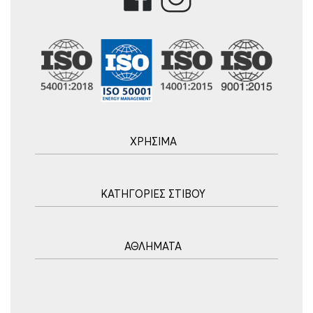
ΧΡΗΣΙΜΑ
Αρχική
ΚΑΤΗΓΟΡΙΕΣ ΣΤΙΒΟΥ
Blog
Τρόποι Αποστολής
Ακοντισμός
Τρόποι Πληρωμής
ΑΘΛΗΜΑΤΑ
Σφυροβολία
Πολιτική επιστροφών
Σφαιροβολία
Πορεία Παραγγελίας
Υδατοσφαίριση
Δισκοβολία
Συχνές Ερωτήσεις
Ποδόσφαιρο