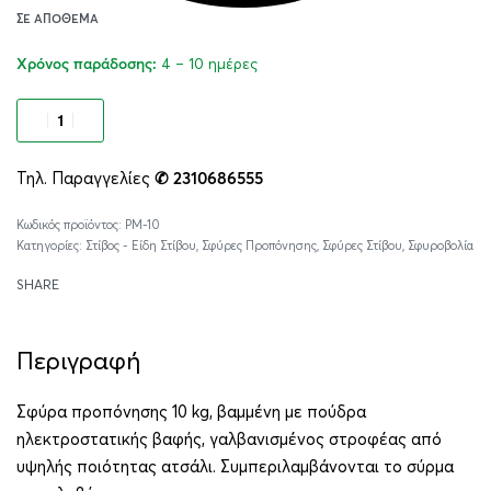
ΣΕ ΑΠΌΘΕΜΑ
4 – 10 ημέρες
Χρόνος παράδοσης:
Προσθήκη στο καλάθι
Τηλ. Παραγγελίες
✆ 2310686555
Alternative:
PM-10
Κατηγορίες:
Στίβος - Είδη Στίβου
,
Σφύρες Προπόνησης
,
Σφύρες Στίβου
,
Σφυροβολία
SHARE
Περιγραφή
Σφύρα προπόνησης 10 kg, βαμμένη με πούδρα
ηλεκτροστατικής βαφής, γαλβανισμένος στροφέας από
υψηλής ποιότητας ατσάλι. Συμπεριλαμβάνονται το σύρμα