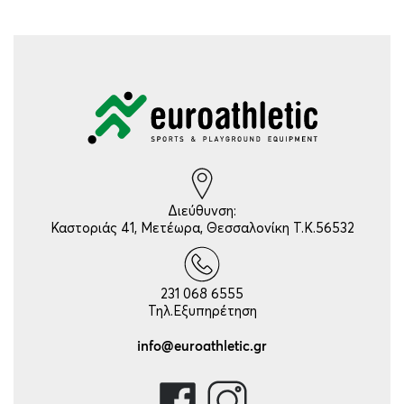
Διεύθυνση:
Καστοριάς 41, Μετέωρα, Θεσσαλονίκη Τ.Κ.56532
231 068 6555
Τηλ.Εξυπηρέτηση
info@euroathletic.gr