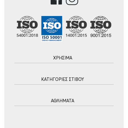
ΧΡΗΣΙΜΑ
Αρχική
ΚΑΤΗΓΟΡΙΕΣ ΣΤΙΒΟΥ
Blog
Τρόποι Αποστολής
Ακοντισμός
Τρόποι Πληρωμής
ΑΘΛΗΜΑΤΑ
Σφυροβολία
Πολιτική επιστροφών
Σφαιροβολία
Πορεία Παραγγελίας
Υδατοσφαίριση
Δισκοβολία
Συχνές Ερωτήσεις
Ποδόσφαιρο