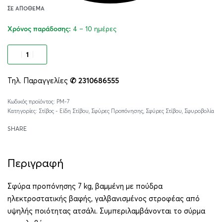
ΣΕ ΑΠΌΘΕΜΑ
4 – 10 ημέρες
Χρόνος παράδοσης:
Προσθήκη στο καλάθι
Τηλ. Παραγγελίες
✆ 2310686555
Alternative:
PM-7
Κατηγορίες:
Στίβος - Είδη Στίβου
,
Σφύρες Προπόνησης
,
Σφύρες Στίβου
,
Σφυροβολία
SHARE
Περιγραφή
Σφύρα προπόνησης 7 kg, βαμμένη με πούδρα
ηλεκτροστατικής βαφής, γαλβανισμένος στροφέας από
υψηλής ποιότητας ατσάλι. Συμπεριλαμβάνονται το σύρμα