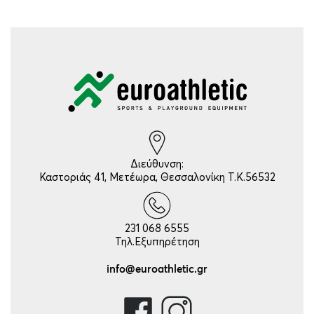
Διεύθυνση:
Καστοριάς 41, Μετέωρα, Θεσσαλονίκη Τ.Κ.56532
231 068 6555
Τηλ.Εξυπηρέτηση
info@euroathletic.gr