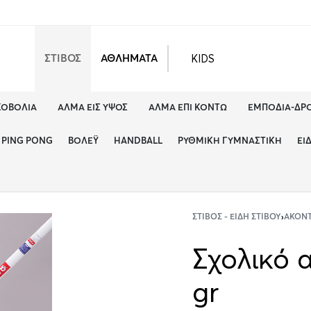
KIDS
ΣΤΙΒΟΣ
ΑΘΛΗΜΑΤΑ
ΚΟΒΟΛΊΑ
ΆΛΜΑ ΕΙΣ ΎΨΟΣ
ΆΛΜΑ ΕΠΊ ΚΟΝΤΏ
ΕΜΠΌΔΙΑ-ΔΡ
PING PONG
ΒΌΛΕΫ
HANDBALL
ΡΥΘΜΙΚΉ ΓΥΜΝΑΣΤΙΚΉ
ΕΊ
ΣΤΊΒΟΣ - ΕΊΔΗ ΣΤΊΒΟΥ
›
ΑΚΟΝ
Σχολικό 
gr