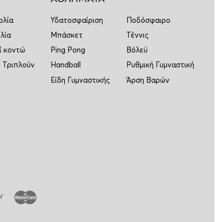
ολία
Υδατοσφαίριση
Ποδόσφαιρο
λία
Μπάσκετ
Τέννις
ί κοντώ
Ping Pong
Βόλεϋ
 Τριπλούν
Handball
Ρυθμική Γυμναστική
Είδη Γυμναστικής
Άρση Βαρών