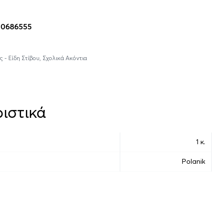
10686555
ς - Είδη Στίβου
,
Σχολικά Ακόντια
ιστικά
1 κ.
Polanik