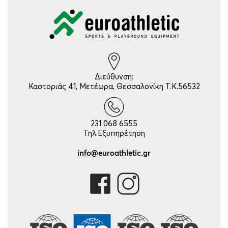
Διεύθυνση:
Καστοριάς 41, Μετέωρα, Θεσσαλονίκη Τ.Κ.56532
231 068 6555
Τηλ.Εξυπηρέτηση
info@euroathletic.gr