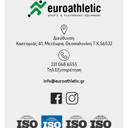
Διεύθυνση:
Καστοριάς 41, Μετέωρα, Θεσσαλονίκη Τ.Κ.56532
231 068 6555
Τηλ.Εξυπηρέτηση
info@euroathletic.gr