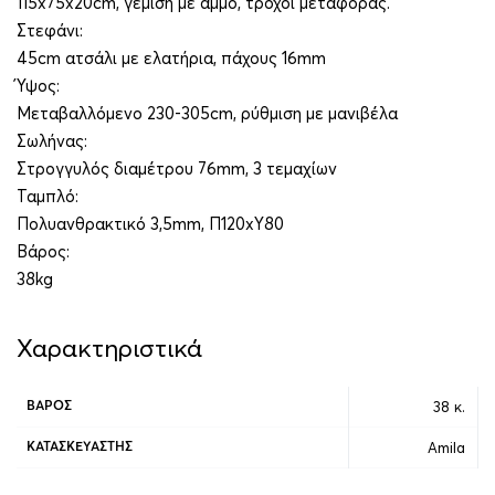
115x75x20cm, γέμιση με άμμο, τροχοί μεταφοράς.
Στεφάνι:
45cm ατσάλι με ελατήρια, πάχους 16mm
Ύψος:
Μεταβαλλόμενο 230-305cm, ρύθμιση με μανιβέλα
Σωλήνας:
Στρογγυλός διαμέτρου 76mm, 3 τεμαχίων
Ταμπλό:
Πολυανθρακτικό 3,5mm, Π120xΥ80
Βάρος:
38kg
Χαρακτηριστικά
38 κ.
ΒΆΡΟΣ
Amila
ΚΑΤΑΣΚΕΥΑΣΤΉΣ