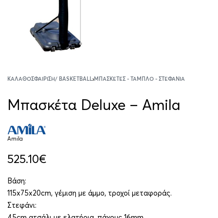
ΚΑΛΑΘΟΣΦΑΊΡΙΣΗ/ BASKETBALL
›
ΜΠΑΣΚΈΤΕΣ - ΤΑΜΠΛΌ - ΣΤΕΦΆΝΙΑ
Μπασκέτα Deluxe – Amila
Amila
525.10
€
Βάση:
115x75x20cm, γέμιση με άμμο, τροχοί μεταφοράς.
Στεφάνι:
45cm ατσάλι με ελατήρια, πάχους 16mm