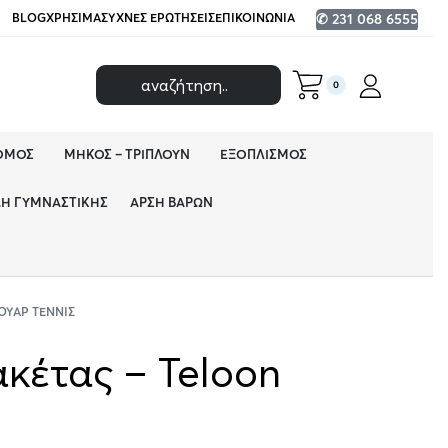
BLOG
ΧΡΉΣΙΜΑ
ΣΥΧΝΈΣ ΕΡΩΤΉΣΕΙΣ
ΕΠΙΚΟΙΝΩΝΊΑ
✆ 231 068 6555
0
ΌΜΟΣ
ΜΉΚΟΣ – ΤΡΙΠΛΟΎΝ
ΕΞΟΠΛΙΣΜΌΣ
ΔΗ ΓΥΜΝΑΣΤΙΚΉΣ
ΆΡΣΗ ΒΑΡΏΝ
ΟΥΆΡ ΤΈΝΝΙΣ
κέτας – Teloon