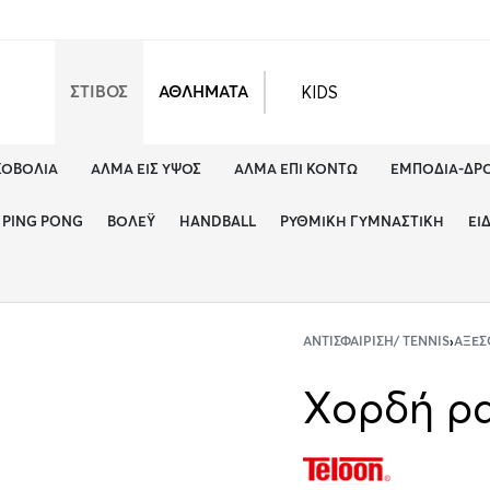
KIDS
ΣΤΙΒΟΣ
ΑΘΛΗΜΑΤΑ
ΚΟΒΟΛΊΑ
ΆΛΜΑ ΕΙΣ ΎΨΟΣ
ΆΛΜΑ ΕΠΊ ΚΟΝΤΏ
ΕΜΠΌΔΙΑ-ΔΡ
PING PONG
ΒΌΛΕΫ
HANDBALL
ΡΥΘΜΙΚΉ ΓΥΜΝΑΣΤΙΚΉ
ΕΊ
ΑΝΤΙΣΦΑΊΡΙΣΗ/ TENNIS
›
ΑΞΕΣ
Χορδή ρα