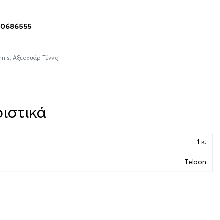
10686555
nnis
,
Αξεσουάρ Τέννις
ιστικά
1 κ.
Teloon