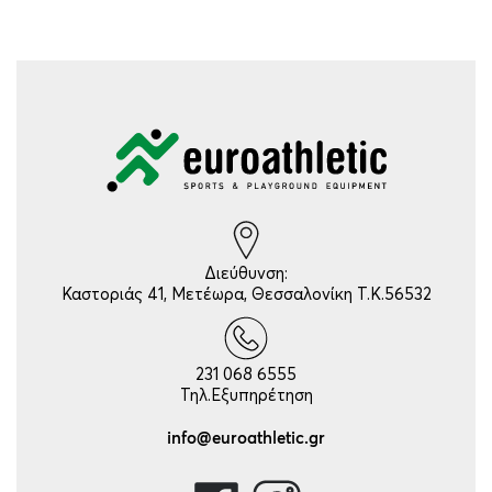
Διεύθυνση:
Καστοριάς 41, Μετέωρα, Θεσσαλονίκη Τ.Κ.56532
231 068 6555
Τηλ.Εξυπηρέτηση
info@euroathletic.gr